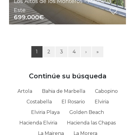
Los Altos de los Monteros - Marbella
Este
699.000€
1
2
3
4
›
»
Continúe su búsqueda
Artola
Bahia de Marbella
Cabopino
Costabella
El Rosario
Elviria
Elviria Playa
Golden Beach
Hacienda Elviria
Hacienda las Chapas
La Mairena
La Morera