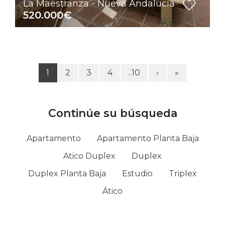
La Maestranza - Nueva Andalucia
520.000€
1
2
3
4
..10
›
»
Continúe su búsqueda
Apartamento
Apartamento Planta Baja
Atico Duplex
Duplex
Duplex Planta Baja
Estudio
Triplex
Ático