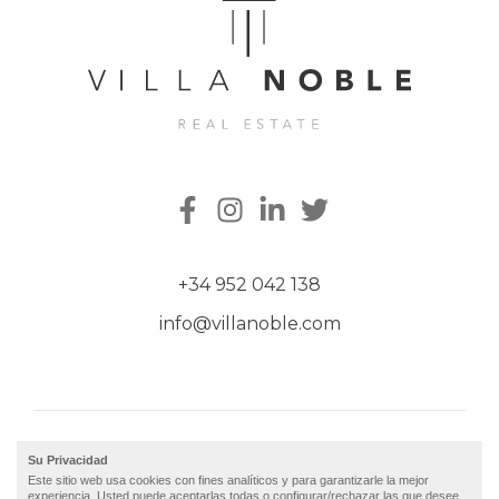
+34 952 042 138
info@villanoble.com
Puerto Banus, Casa E-1 Muelle Ribera, 29660
Su Privacidad
Marbella Málaga
Este sitio web usa cookies con fines analíticos y para garantizarle la mejor
experiencia. Usted puede aceptarlas todas o configurar/rechazar las que desee.