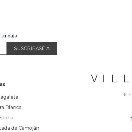
 tu caja
SUSCRÍBASE A
as
Zagaleta
rra Blanca
epona
cada de Camoján