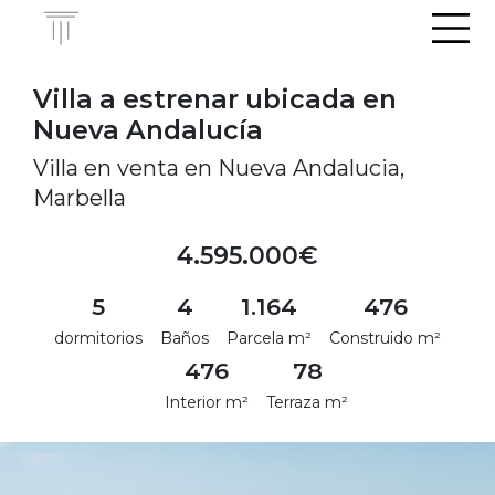
Men
Villa a estrenar ubicada en
Nueva Andalucía
Villa en venta en Nueva Andalucia,
Marbella
4.595.000€
5
4
1.164
476
dormitorios
Baños
Parcela m²
Construido m²
476
78
Interior m²
Terraza m²