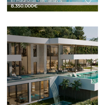
El Madroñal - Benahavis
8.350.000€