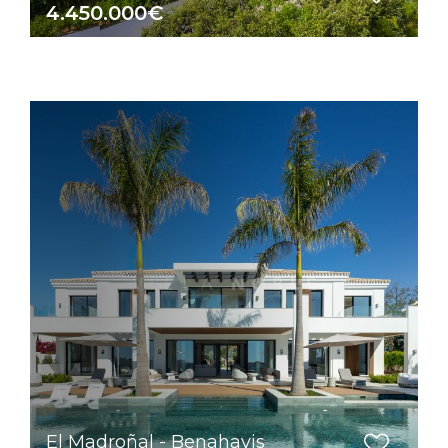
4.450.000€
El Madroñal - Benahavis