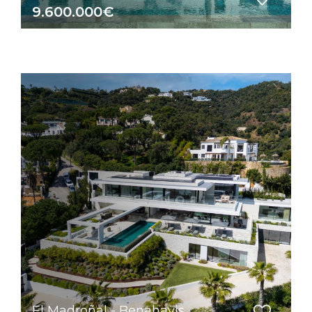
9.600.000€
El Madroñal - Benahavis