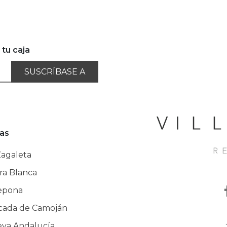
 tu caja
SUSCRÍBASE A
as
Zagaleta
rra Blanca
epona
cada de Camoján
va Andalucía