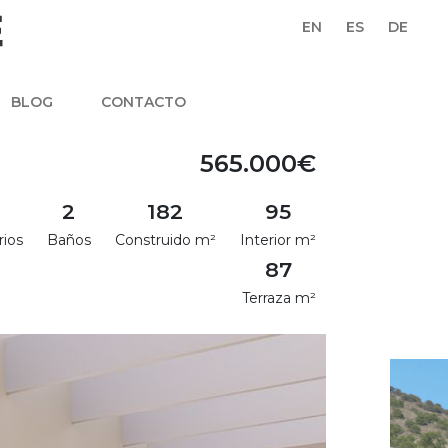
EN
ES
DE
BLOG
CONTACTO
565.000€
2
182
95
rios
Baños
Construido m²
Interior m²
87
Terraza m²