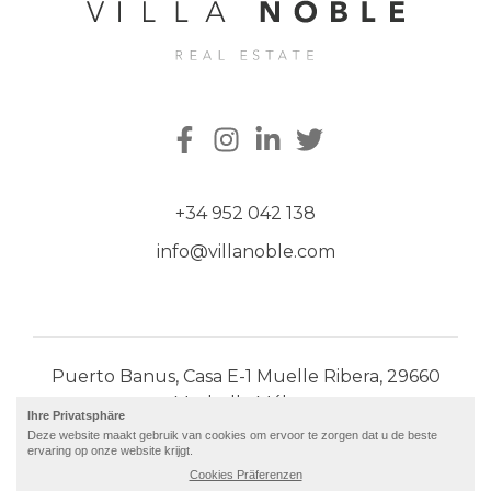
+34 952 042 138
info@villanoble.com
Puerto Banus, Casa E-1 Muelle Ribera, 29660
Marbella Málaga
Ihre Privatsphäre
Deze website maakt gebruik van cookies om ervoor te zorgen dat u de beste
© 2026 · Villa Noble |
ervaring op onze website krijgt.
Datenschutzbestimmungen
| gebaut von
Cookies Präferenzen