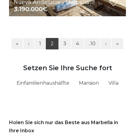
Nueva Andalucia - Marbella
3.190.000€
«
‹
1
2
3
4
..10
›
»
Setzen Sie Ihre Suche fort
Einfamilienhaushälfte
Mansion
Villa
Holen Sie sich nur das Beste aus Marbella in
Ihre Inbox