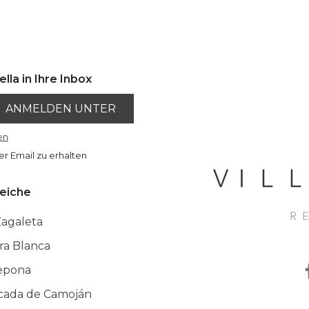
lla in Ihre Inbox
ANMELDEN UNTER
en
er Email zu erhalten
eiche
Zagaleta
rra Blanca
epona
cada de Camoján