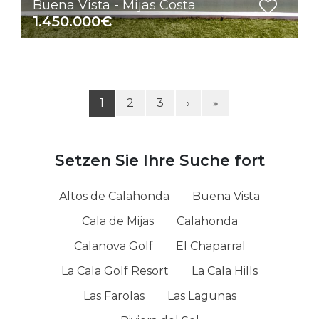
Buena Vista - Mijas Costa
1.450.000€
1
2
3
›
»
Setzen Sie Ihre Suche fort
Altos de Calahonda
Buena Vista
Cala de Mijas
Calahonda
Calanova Golf
El Chaparral
La Cala Golf Resort
La Cala Hills
Las Farolas
Las Lagunas