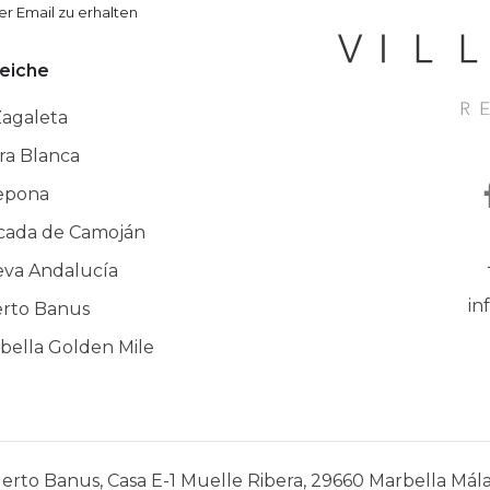
er Email zu erhalten
eiche
Zagaleta
rra Blanca
epona
cada de Camoján
va Andalucía
in
rto Banus
bella Golden Mile
erto Banus, Casa E-1 Muelle Ribera, 29660 Marbella Mál