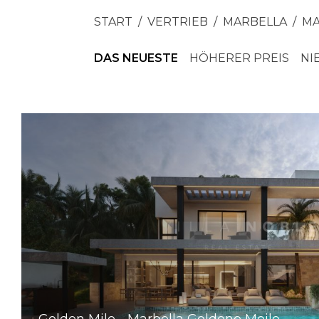
START
VERTRIEB
MARBELLA
MA
DAS NEUESTE
HÖHERER PREIS
NI