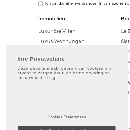
Ich bin damit einverstanden, Informationen p
Immobilien
Ber
Luxuriöse Villen
La 
Luxus-Wohnungen
Sie
Luxuriöse Stadthäuser
Est
Ihre Privatsphäre
Cas
Deze website maakt gebruik van cookies om
Die Noble Sammlung
Nue
ervoor te zorgen dat u de beste ervaring op
onze website krijgt.
Neu gebaut
Pue
Neueste Angebote
Mar
Cookies Präferenzen
Pu