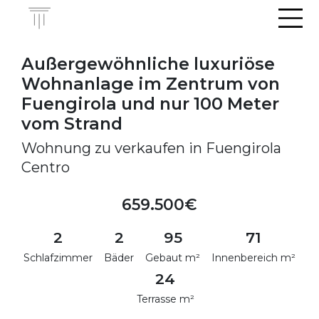
Men
Außergewöhnliche luxuriöse
Wohnanlage im Zentrum von
Fuengirola und nur 100 Meter
vom Strand
Wohnung zu verkaufen in Fuengirola
Centro
659.500€
2
2
95
71
Schlafzimmer
Bäder
Gebaut m²
Innenbereich m²
24
Terrasse m²