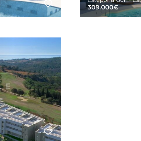
Estepona Golf - E
309.000€