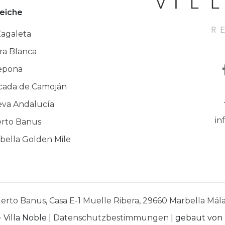
eiche
Zagaleta
rra Blanca
epona
cada de Camoján
va Andalucía
in
rto Banus
bella Golden Mile
erto Banus, Casa E-1 Muelle Ribera, 29660 Marbella Mál
 Villa Noble |
Datenschutzbestimmungen
| gebaut von