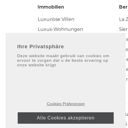
Immobilien
Ber
Luxuriöse Villen
La 
Luxus-Wohnungen
Sie
Luxuriöse Stadthäuser
Est
Ihre Privatsphäre
Cas
Deze website maakt gebruik van cookies om
Die Noble Sammlung
Nue
ervoor te zorgen dat u de beste ervaring op
onze website krijgt.
Neu gebaut
Pue
Neueste Angebote
Mar
Cookies Präferenzen
Pu
Alle Cookies akzeptieren
© 2026 ·