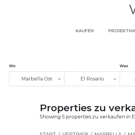
KAUFEN
PROJEKTM
Wo
Was
Marbella Ost
El Rosario
Properties zu verka
Showing 5 properties zu verkaufen in El
START
VERTRIEB
MARBELLA
MA