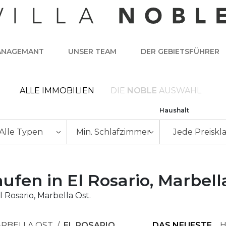
ANAGEMANT
UNSER TEAM
DER GEBIETSFÜHRER
ALLE IMMOBILIEN
DIE
NOBLE
AUSWAHL
Haushalt
Alle Typen
Min. Schlafzimmer
Jede Preiskl
ufen in El Rosario, Marbell
 Rosario, Marbella Ost.
RBELLA OST
EL ROSARIO
DAS NEUESTE
H