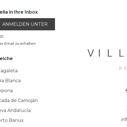
lla in Ihre Inbox
ANMELDEN UNTER
en
er Email zu erhalten
eiche
Zagaleta
rra Blanca
epona
cada de Camoján
va Andalucía
in
rto Banus