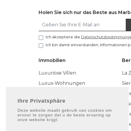
Holen Sie sich nur das Beste aus Marbe
Ich akzeptiere die
Datenschutzbestimmung
Ich bin damit einverstanden, Informationen p
Immobilien
Ber
Luxuriöse Villen
La 
Luxus-Wohnungen
Sie
Luxuriöse Stadthäuser
Est
Ihre Privatsphäre
Cas
Deze website maakt gebruik van cookies om
Die Noble Sammlung
Nue
ervoor te zorgen dat u de beste ervaring op
onze website krijgt.
Neu gebaut
Pue